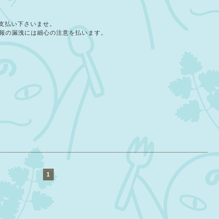
支払い下さいませ。
報の漏洩には細心の注意を払います。
。
1