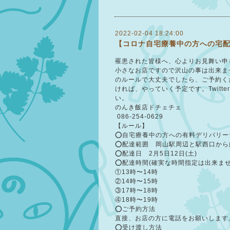
2022-02-04 18:24:00
【コロナ自宅療養中の方への宅
罹患された皆様へ、心よりお見舞い申
小さなお店ですので沢山の事は出来ま
のルールで大丈夫でしたら、ご予約く
ければ、やっていく予定です。Twit
い。
のんき飯店ドチェチェ
 086-254-0629
【ルール】
⭕自宅療養中の方への有料デリバリー
⭕配達範囲　岡山駅周辺と駅西口から約
⭕配達日　2月5日12日(土)
⭕配達時間(確実な時間指定は出来ませ
①13時〜14時
②14時〜15時
③17時〜18時
④18時〜19時
⭕ご予約方法
直接、お店の方に電話をお願いします。08
⭕受け渡し方法