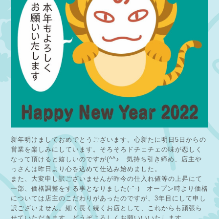
新年明けましておめでとうございます。心新たに明日5日からの
営業を楽しみにしています。そろそろドチェチェの味が恋しく
なって頂けると嬉しいのですが(^^♪ 気持ち引き締め、店主や
っさんは昨日より心を込めて仕込み始めました。
また、大変申し訳ございませんが昨今の仕入れ値等の上昇にて
一部、価格調整をする事となりました(-"-) オープン時より価格
については店主のこだわりがあったのですが、3年目にして申し
訳ございません。細く長く続くお店として、これからも頑張ら
せていただきます。どうぞよろしくお願いいいたします。