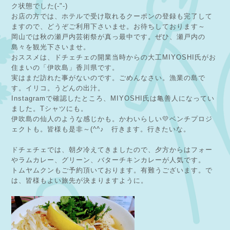
ク状態でした(-"-)
お店の方では、ホテルで受け取れるクーポンの登録も完了して
ますので、どうぞご利用下さいませ。お待ちしております～
岡山では秋の瀬戸内芸術祭が真っ最中です。ぜひ、瀬戸内の
島々を観光下さいませ。
おススメは、ドチェチェの開業当時からの大工MIYOSHI氏がお
住まいの「伊吹島」香川県です。
実はまだ訪れた事がないのです。ごめんなさい。漁業の島で
す。イリコ。うどんの出汁。
Instagramで確認したところ、MIYOSHI氏は亀善人になってい
ました。Tシャツにも。
伊吹島の仙人のような感じかも。かわいらしい💛ベンチプロジ
ェクトも。皆様も是非～(^^♪ 行きます。行きたいな。
ドチェチェでは、朝夕冷えてきましたので、夕方からはフォー
やラムカレー、グリーン、バターチキンカレーが人気です。
トムヤムクンもご予約頂いております。有難うございます。で
は、皆様もよい旅先が決まりますように。