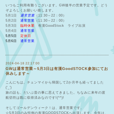
いつもご利用有難うございます。GW後半の営業予定です。どう
ぞよろしくお願いい致します。
5月1日
通常営業
（11:30～22：00）
5月2日
通常営業
（11:30～22：00）
5月3日
臨時休業
有漢GoodStock ライブ出演
5月4日
通常営業
5月5日
定休日
5月6日
通常営業
2024-04-18 22:17:00
GWは通常営業～5月3日は有漢GoodSTOCK参加にてお
休みします～
こんにちは。チェンマイから帰国して2か月半も経ってました
('_')
旅の話も、だいぶ昔の事に思えてきました。ちなみに来年の渡
航切符は既に収得済みなのです!(^^)!
そしてゴールデンウィーク！は、通常営業です。
☆5月3日のみ恒例の有漢GOODSTOCKへ出演します。今年は、