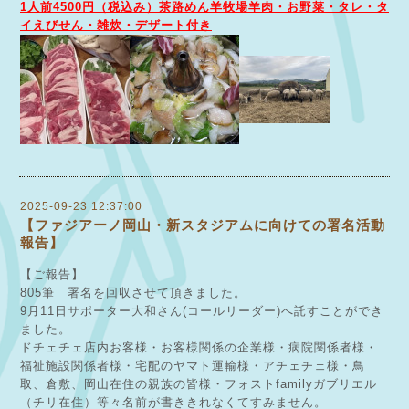
1人前4500円（税込み）茶路めん羊牧場羊肉・お野菜・タレ・タ
イえびせん・雑炊・デザート付き
2025-09-23 12:37:00
【ファジアーノ岡山・新スタジアムに向けての署名活動
報告】
【ご報告】
805筆 署名を回収させて頂きました。
9月11日サポーター大和さん(コールリーダー)へ託すことができ
ました。
ドチェチェ店内お客様・お客様関係の企業様・病院関係者様・
福祉施設関係者様・宅配のヤマト運輸様・アチェチェ様・鳥
取、倉敷、岡山在住の親族の皆様・フォストfamilyガブリエル
（チリ在住）等々名前が書ききれなくてすみません。